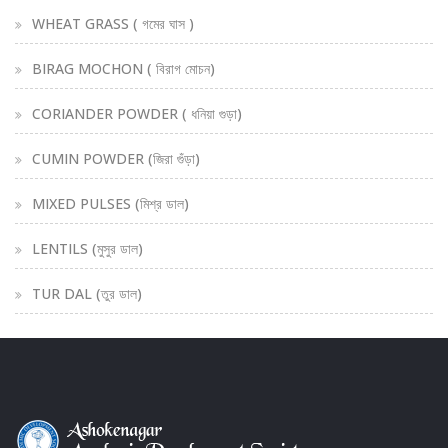
WHEAT GRASS ( গমের ঘাস )
BIRAG MOCHON ( বিরাগ মোচন)
CORIANDER POWDER ( ধনিয়া গুড়া)
CUMIN POWDER (জিরা গুঁড়া)
MIXED PULSES (মিশ্র ডাল)
LENTILS (মুসুর ডাল)
TUR DAL (তুর ডাল)
PORI SHIRA (পড়ি শিরা)
STHITODHII ( স্থিত-ধী)
SUSTHO PAN (সুস্থ পাণ)