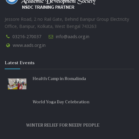
SESAME OIL (তিলের তেল)
Jessore Road, 2 no Rail Gate, Behind Banipur Group Electricity
Office, Banipur, Kolkata, West Bengal 743263
03216-270037
info@aads.org.in
www.aads.org.in
Latest Events
Health Camp in Romalinda
World Yoga Day Celebration
WINTER RELIEF FOR NEEDY PEOPLE